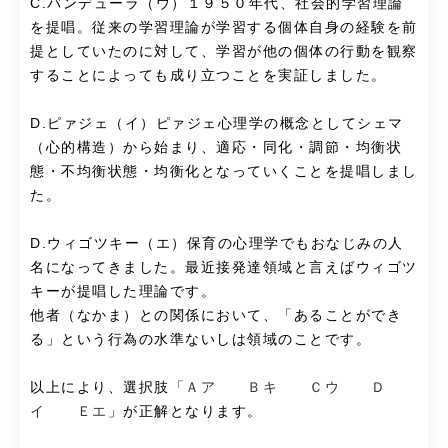
C.バンデューラ（ウ）１９５０年代、社会的学習理論
を提唱。従来の学習理論が学習する個体自身の経験を前
提としていたのに対して、学習が他の個体の行動を観察
することによっても成り立つことを実証しました。
D.ピァジェ（イ）ピァジェ心理学の概念としてシェマ
（心的構造）から始まり、適応・同化・調節・均衡状
態・不均衡状態・均衡化となっていくことを提唱しまし
た。
D.ウィゴツキー（エ）保育の心理学でもおなじみの人
名になってきました。最近接発達領域と言えばウィゴツ
キーが提唱した理論です。
他者（なかま）との関係において、「あることができ
る」という行為の水準ないしは領域のことです。
以上により、選択肢「
Ａア Ｂキ Ｃウ Ｄ
イ Ｅエ
」が正解となります。