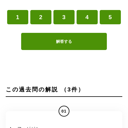
1
2
3
4
5
解答する
この過去問の解説 （3件）
01