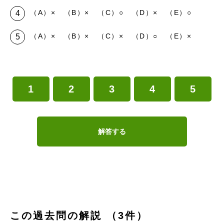
（A）× （B）× （C）○ （D）× （E）○
（A）× （B）× （C）× （D）○ （E）×
1
2
3
4
5
解答する
この過去問の解説 （3件）