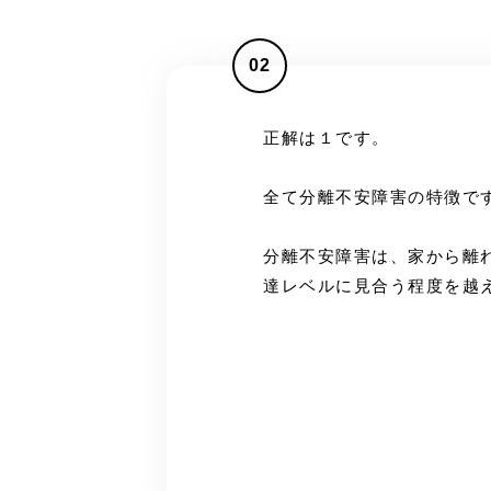
02
正解は１です。
全て分離不安障害の特徴で
分離不安障害は、家から離
達レベルに見合う程度を越