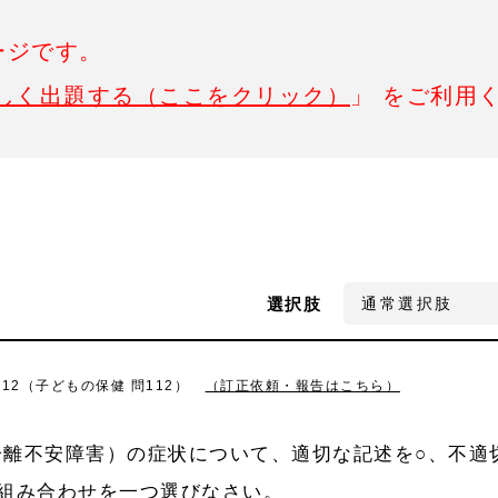
ージです。
しく出題する（ここをクリック）
」 をご利用
選択肢
112（子どもの保健 問112）
（訂正依頼・報告はこちら）
分離不安障害）の症状について、適切な記述を○、不適
組み合わせを一つ選びなさい。