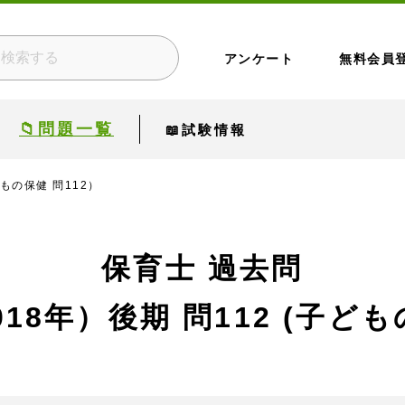
アンケート
無料会員
📁問題一覧
📖試験情報
どもの保健 問112）
保育士 過去問
018年）後期
問112 (子ども