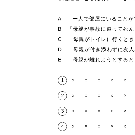
A 一人で部屋にいることが
B 「母親が事故に遭って死
C 母親がトイレに行くとき
D 母親が付き添わずに友人
E 母親が離れようとすると
○ ○ ○ ○ ○
○ ○ ○ ○ ×
○ × ○ ○ ×
○ × ○ × ○