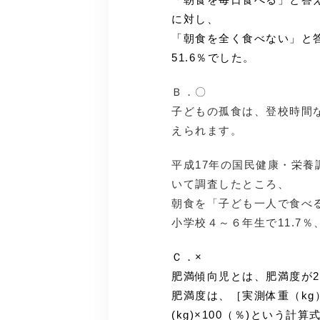
に対し、
「朝食を全く食べない」と答
51.6％でした。
Ｂ．〇
子どもの孤食は、登校時間
えられます。
平成17年の国民健康・栄
いて調査したところ、
朝食を「子ども一人で食べ
小学校４～６年生で11.7％
Ｃ．×
肥満傾向児とは、肥満度が2
肥満度は、［実測体重（kg）
(kg)×100（％)という計