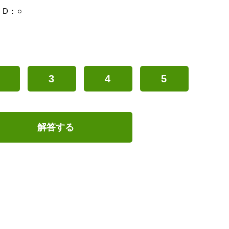
D：○
3
4
5
解答する