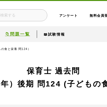
アンケート
無料会員
📁問題一覧
📖試験情報
もの食と栄養 問124）
保育士 過去問
1年）後期
問124 (子どもの食