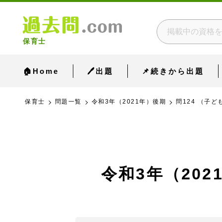
保育士
🏠Home
🖊出題
📌続きから出題
保育士
問題一覧
令和3年（2021年）後期
問124 （子ど
令和3年（202