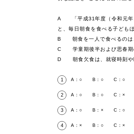
A 「平成31年度（令和元
と、毎日朝食を食べる子ども
B 朝食を一人で食べるのは
C 学童期後半および思春期
D 朝食欠食は、就寝時刻や
A：○ B：○ C：○ 
A：○ B：○ C：× 
A：○ B：× C：○ 
A：× B：○ C：× 