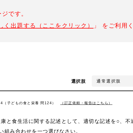
ージです。
しく出題する（ここをクリック）
」 をご利用
選択肢
24（子どもの食と栄養 問124）
（訂正依頼・報告はこちら）
健康と食生活に関する記述として、適切な記述を○、不
い組み合わせを一つ選びなさい。