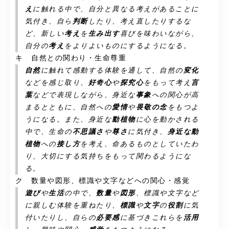
え
に触れる中で、自分と異なる考えがあることに
気付き、自ら
判断
したり、考え直したりするな
ど、新しい
考え
を
生み出す
喜びを味わいながら、
自分の
考え
をよりよいものにするようになる。
キ 自然との関わり・生命尊重
自然
に触れて感動する体験を通して、自然の
変化
などを感じ取り、
好奇心
や
探究心
をもって考え
言
葉
などで表現しながら、身近な
事象
への関心が高
まるとともに、自然への
愛情
や
畏敬の念
をもつよ
うになる。また、身近な
動植物
に心を動かされる
中で、生命の
不思議さ
や
尊さ
に気付き、
身近な動
植物
への
接し方
を考え、命あるものとしていたわ
り、大切にする気持ちをもって関わるようにな
る。
ク 数量や図形、標識や文字などへの関心・感覚
遊び
や
生活
の中で、
数量
や
図形
、標識や文字など
に親しむ体験を重ねたり、
標識
や
文字
の
役割
に気
付いたりし、自らの
必要感
に基づきこれらを
活用