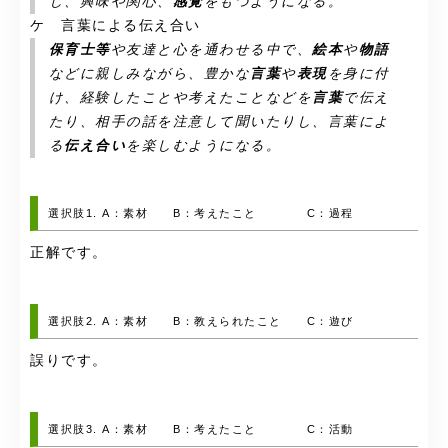
し、興味や関心、
感覚
をもつようになる。
ケ 言葉による伝え合い
保育士等
や友達と心を通わせる中で、
絵本
や
物語
などに親しみながら、豊かな
言葉
や
表現
を身に付
け、経験したことや考えたことなどを
言葉
で伝え
たり、相手の話を注意して聞いたりし、言葉によ
る
伝え合い
を楽しむようになる。
選択肢1. A：素材 B：考えたこと C：過程
正解です。
選択肢2. A：素材 B：教えられたこと C：遊び
誤りです。
選択肢3. A：素材 B：考えたこと C：活動