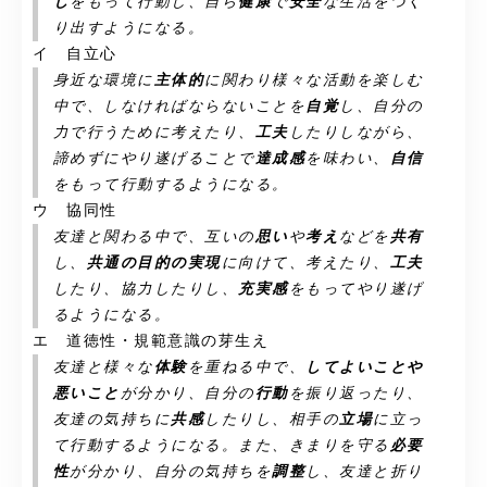
し
をもって行動し、自ら
健康
で
安全
な生活をつく
り出すようになる。
イ 自立心
身近な環境に
主体的
に関わり様々な活動を楽しむ
中で、しなければならないことを
自覚
し、自分の
力で行うために考えたり、
工夫
したりしながら、
諦めずにやり遂げることで
達成感
を味わい、
自信
をもって行動するようになる。
ウ 協同性
友達と関わる中で、互いの
思い
や
考え
などを
共有
し、
共通の目的の実現
に向けて、考えたり、
工夫
したり、協力したりし、
充実感
をもってやり遂げ
るようになる。
エ 道徳性・規範意識の芽生え
友達と様々な
体験
を重ねる中で、
してよいことや
悪いこと
が分かり、自分の
行動
を振り返ったり、
友達の気持ちに
共感
したりし、相手の
立場
に立っ
て行動するようになる。また、きまりを守る
必要
性
が分かり、自分の気持ちを
調整
し、友達と折り