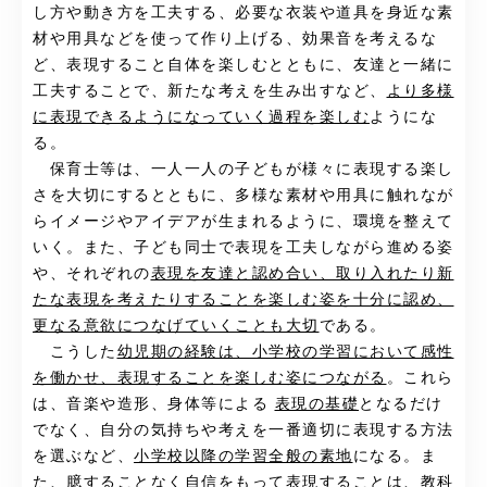
し方や動き方を工夫する、必要な衣装や道具を身近な素
材や用具などを使って作り上げる、効果音を考えるな
ど、表現すること自体を楽しむとともに、友達と一緒に
工夫することで、新たな考えを生み出すなど、
より多様
に表現できるようになっていく過程を楽しむ
ようにな
る。
保育士等は、一人一人の子どもが様々に表現する楽し
さを大切にするとともに、多様な素材や用具に触れなが
らイメージやアイデアが生まれるように、環境を整えて
いく。また、子ども同士で表現を工夫しながら進める姿
や、それぞれの
表現を友達と認め合い、取り入れたり新
たな表現を考えたりすることを楽しむ姿を十分に認め、
更なる意欲につなげていくことも大切
である。
こうした
幼児期の経験は、小学校の学習において感性
を働かせ、表現することを楽しむ姿につながる
。これら
は、音楽や造形、身体等による
表現の基礎
となるだけ
でなく、自分の気持ちや考えを一番適切に表現する方法
を選ぶなど、
小学校以降の学習全般の素地
になる。ま
た、臆することなく
自信をもって表現
することは、教科