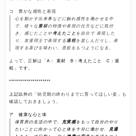
コ 豊かな感性と表現
心を動かす出来事などに触れ感性を働かせる中
で、様々な
素材
の特徴や表現の仕方などに気付
き、感じたことや
考えたこと
を自分で 表現した
り、友達同士で表現する
過程
を楽しんだりし、表
現する喜びを味わい、意欲をもつようになる。
よって、正解は「
A： 素材 B：考えたこと C：過
程」です。
*********************
上記以外の
「幼児期の終わりまでに育ってほしい姿」も
確認しておきましょう。
ア 健康な心と体
保育所の生活の中で、
充実感
をもって自分のやり
たいことに向かって心と体を十分に働かせ、
見通