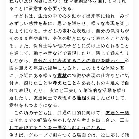
ねらい及び内容に基づく
保育活動全体
を通して育まれ
ることに留意する必要がある。
子どもは、生活の中で心を動かす出来事に触れ、みず
みずしい感性を基に、思いを巡らせ、様々な表現を楽し
むようになる。子どもの素朴な表現は、自分の気持ちが
そのまま声や表情、身体の動きになって表れることがあ
る。また、保育士等や他の子どもに受け止められること
を通して、動きや音などで表現したり、演じて遊んだり
しながら、
自分なりに表現することの喜びを味わう。
卒
園を迎える年度の後半になると、このような体験を基
に、身近にある様々な
素材
の特徴や表現の仕方などに気
付き、感じたことや
考えたこと
を必要なものを選んで自
分で表現したり、 友達と工夫して創造的な活動を繰り
返したり、友達同士で表現する
過程
を楽しんだりして、
意欲をもつようになる。
この頃の子どもは、共通の目的に向けて、
友達と一緒
にそれまでの経験を生かしながら考えを出し合い、工夫
して表現することを一層楽しむようになる。
例えば、グループで劇をつくる場面では、役に応じて話