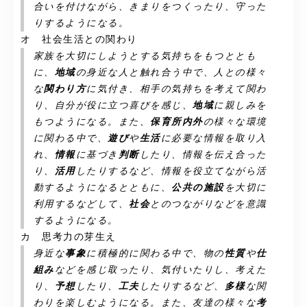
合いを付けながら、きまりをつくったり、守った
りするようになる。
オ 社会生活との関わり
家族を大切にしようとする気持ちをもつととも
に、
地域
の身近な人と触れ合う中で、人との様々
な
関わり方
に気付き、相手の気持ちを考えて関わ
り、自分が役に立つ喜びを感じ、
地域
に親しみを
もつようになる。また、
保育所内外
の様々な環境
に関わる中で、
遊び
や
生活
に必要な情報を取り入
れ、
情報
に基づき
判断
したり、情報を伝え合った
り、
活用
したりするなど、情報を役立てながら活
動するようになるとともに、
公共の施設
を大切に
利用するなどして、
社会
とのつながりなどを意識
するようになる。
カ 思考力の芽生え
身近な
事象
に積極的に関わる中で、物の
性質
や
仕
組み
などを感じ取ったり、気付いたりし、考えた
り、
予想
したり、
工夫
したりするなど、
多様
な関
わりを楽しむようになる。また、友達の様々な
考