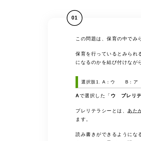
01
この問題は、保育の中でみ
保育を行っているとみられ
になるのかを結び付けなが
選択肢1. A：ウ B：
A
で選択した「
ウ プレリ
プレリテラシーとは、
あた
ます。
読み書きができるようにな