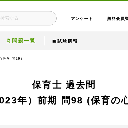
アンケート
無料会員
📁問題一覧
📖試験情報
心理学 問19）
保育士 過去問
023年）前期
問98 (保育の心