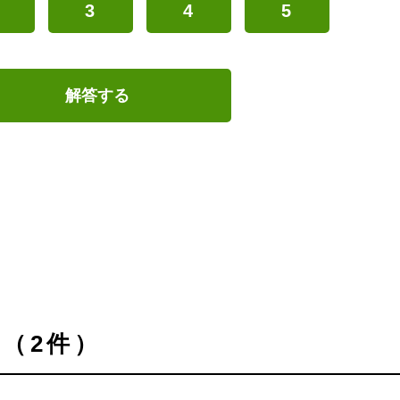
3
4
5
解答する
（2件）