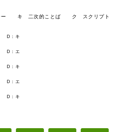
シー キ 二次的ことば ク スクリプト
 D：キ
 D：エ
 D：キ
 D：エ
 D：キ