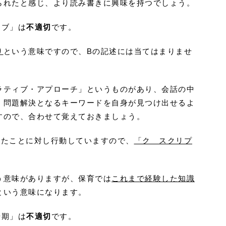
られたと感じ、より読み書きに興味を持つでしょう。
ィブ」は
不適切
です。
り
という意味ですので、Bの記述には当てはまりませ
ラティブ・アプローチ」というものがあり、会話の中
、問題解決となるキーワードを自身が見つけ出せるよ
すので、合わせて覚えておきましょう。
えたことに対し行動していますので、
「ク スクリプ
う意味がありますが、保育では
これまで経験した知識
という意味になります。
や期」は
不適切
です。