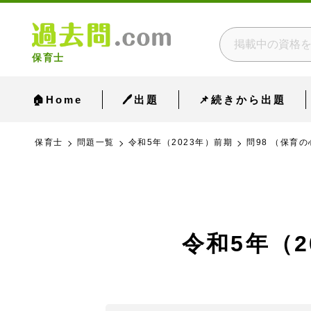
保育士
🏠Home
🖊出題
📌続きから出題
保育士
問題一覧
令和5年（2023年）前期
問98 （保育の
令和5年（2