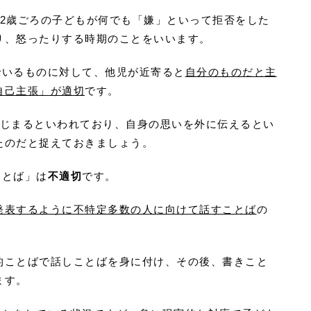
ら2歳ごろの子どもが何でも「嫌」といって拒否をした
り、怒ったりする時期のことをいいます。
でいるものに対して、他児が近寄ると
自分のものだと主
自己主張」が適切
です。
はじまるといわれており、自身の思いを外に伝えるとい
たのだと捉えておきましょう。
ことば」は
不適切
です。
発表するように不特定多数の人に向けて話すことば
の
的ことばで話しことばを身に付け、その後、書きこと
ます。