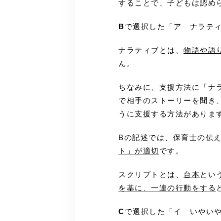
することで、子どもは認め
B
で選択した「ア ナラテ
ナラティブとは、
物語や語
ん。
ちなみに、支援方法に「ナ
で相手のストーリーを聞き
うに支援する方法がありま
Bの記述では、保育士の伝
ト」が適切
です。
スクリプトとは、
台本
とい
を基に、一連の行動をする
C
で選択した「イ いやい