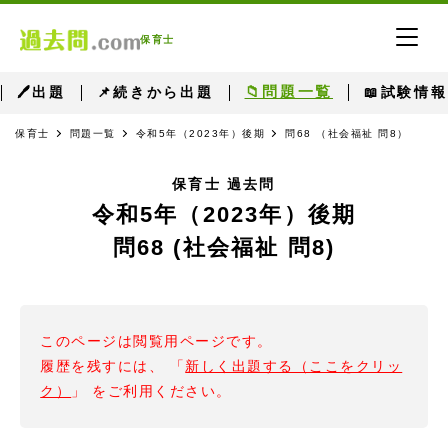
保育士
📁問題一覧
🖊出題
📌続きから出題
📖試験情報
保育士
問題一覧
令和5年（2023年）後期
問68 （社会福祉 問8）
保育士 過去問
令和5年（2023年）後期
問68 (社会福祉 問8)
このページは閲覧用ページです。
履歴を残すには、 「
新しく出題する（ここをクリッ
ク）
」 をご利用ください。