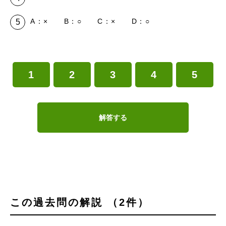
A：× B：○ C：× D：○
1
2
3
4
5
解答する
この過去問の解説 （2件）