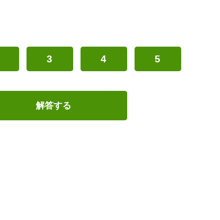
3
4
5
解答する