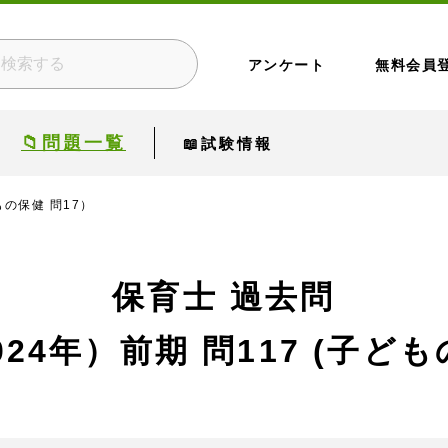
アンケート
無料会員
📁問題一覧
📖試験情報
もの保健 問17）
保育士 過去問
024年）前期
問117 (子ども