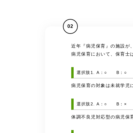
02
近年『病児保育』の施設が
病児保育において、保育士
選択肢1. A：○ B：○
病児保育の対象は未就学児
選択肢2. A：○ B：×
体調不良児対応型の病児保