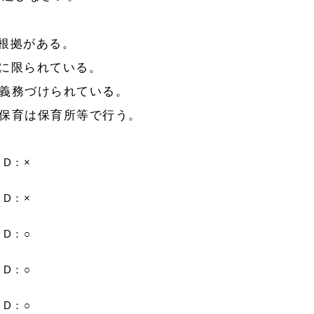
根拠がある。
に限られている。
義務づけられている。
保育は保育所等で行う。
D：×
D：×
D：○
D：○
D：○