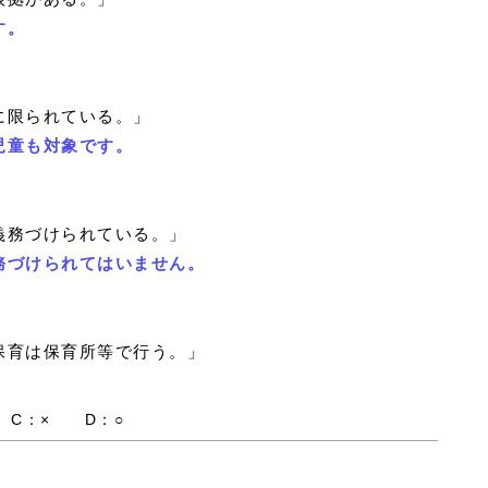
す。
に限られている。」
児童も対象です。
義務づけられている。」
務づけられてはいません。
保育は保育所等で行う。」
 C：× D：○