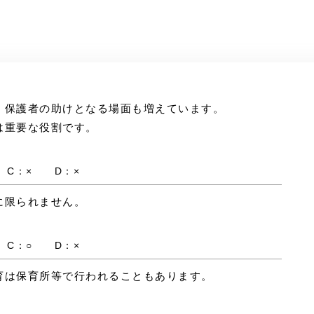
、保護者の助けとなる場面も増えています。
は重要な役割です。
 C：× D：×
に限られません。
 C：○ D：×
育は保育所等で行われることもあります。