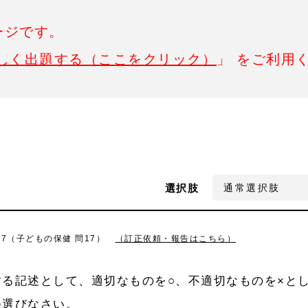
ージです。
しく出題する（ここをクリック）
」 をご利用
選択肢
17（子どもの保健 問17）
（訂正依頼・報告はこちら）
る記述として、適切なものを○、不適切なものを×と
つ選びなさい。