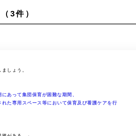
（3件）
しましょう。
期にあって集団保育が困難な期間、
された専用スペース等において保育及び看護ケアを行
。
根拠がある。」