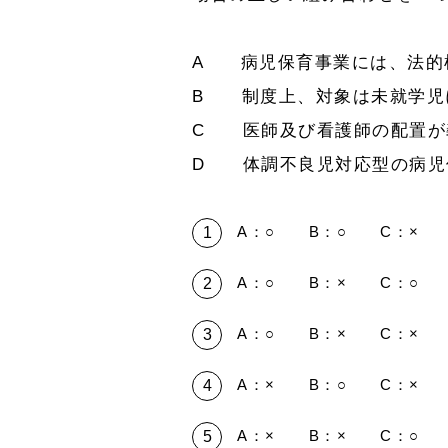
A 病児保育事業には、法的
B 制度上、対象は未就学児
C 医師及び看護師の配置が
D 体調不良児対応型の病児
A：○ B：○ C：× 
A：○ B：× C：○ 
A：○ B：× C：× 
A：× B：○ C：× 
A：× B：× C：○ 