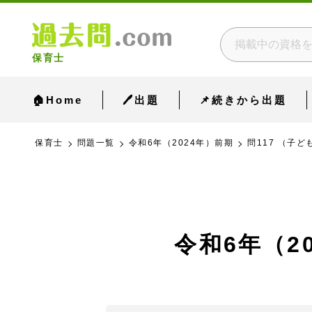
保育士
🏠Home
🖊出題
📌続きから出題
保育士
問題一覧
令和6年（2024年）前期
問117 （子ど
令和6年（2