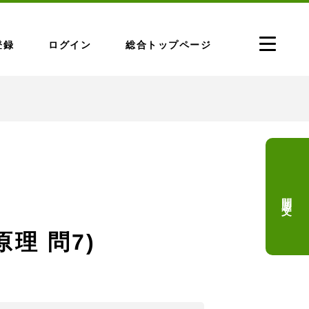
登録
ログイン
総合トップページ
問題文
原理 問7)