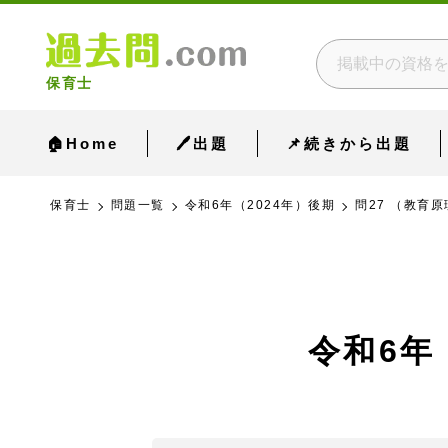
保育士
🏠Home
🖊出題
📌続きから出題
保育士
問題一覧
令和6年（2024年）後期
問27 （教育原
令和6年